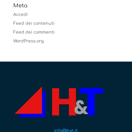
Meta
Accedi
Feed dei contenuti
Feed dei commenti
WordPress.org
info@het.it