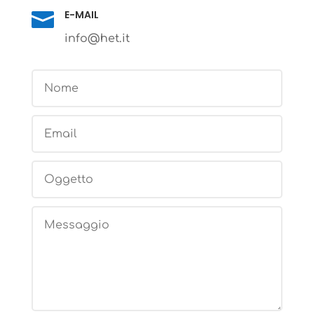
E-MAIL

info@het.it